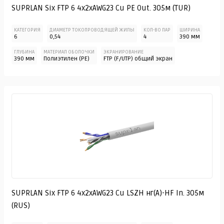
SUPRLAN Six FTP 6 4x2xAWG23 Cu PE Out. 305м (TUR)
КАТЕГОРИЯ
ДИАМЕТР ТОКОПРОВОДЯЩЕЙ ЖИЛЫ
КОЛ-ВО ПАР
ШИРИНА
6
0,54
4
390 мм
ГЛУБИНА
МАТЕРИАЛ ОБОЛОЧКИ
ЭКРАНИРОВАНИЕ
390 мм
Полиэтилен (PE)
FTP (F/UTP) общий экран
SUPRLAN Six FTP 6 4x2xAWG23 Cu LSZH нг(А)-HF In. 305м
(RUS)